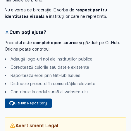
manualele de brand.
Nu e vorba de birocrație. E vorba de
respect pentru
identitatea vizuală
a instituțiilor care ne reprezintă.
Cum poți ajuta?
Proiectul este
complet open-source
și găzduit pe GitHub.
Oricine poate contribui:
Adaugă logo-uri noi ale instituțiilor publice
Corectează culorile sau datele existente
Raportează erori prin GitHub Issues
Distribuie proiectul în comunitățile relevante
Contribuie la codul sursă al website-ului
GitHub Repository
Avertisment Legal