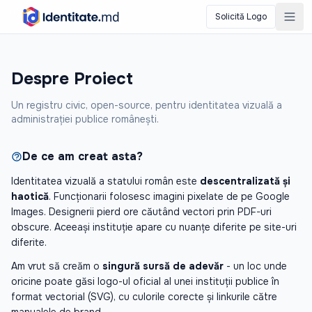
Solicită Logo
Despre Proiect
Un registru civic, open-source, pentru identitatea vizuală a
administrației publice românești.
De ce am creat asta?
Identitatea vizuală a statului român este
descentralizată și
haotică
. Funcționarii folosesc imagini pixelate de pe Google
Images. Designerii pierd ore căutând vectori prin PDF-uri
obscure. Aceeași instituție apare cu nuanțe diferite pe site-uri
diferite.
Am vrut să creăm o
singură sursă de adevăr
- un loc unde
oricine poate găsi logo-ul oficial al unei instituții publice în
format vectorial (SVG), cu culorile corecte și linkurile către