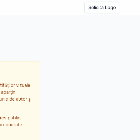
Solicită Logo
ităților vizuale
 aparțin
urile de autor și
res public,
proprietate