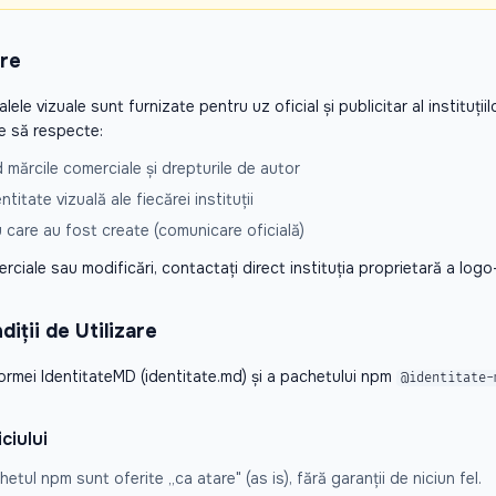
are
lele vizuale sunt furnizate pentru uz oficial și publicitar al instituții
ie să respecte:
d mărcile comerciale și drepturile de autor
titate vizuală ale fiecărei instituții
 care au fost create (comunicare oficială)
erciale sau modificări, contactați direct instituția proprietară a logo-
iții de Utilizare
tformei IdentitateMD (identitate.md) și a pachetului npm
@identitate-
ciului
hetul npm sunt oferite „ca atare" (
as is
), fără garanții de niciun fel.