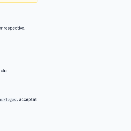
lor respective.
ului.
, acceptați
md/logos