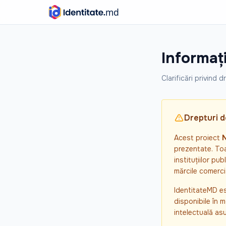
Informați
Clarificări privind d
Drepturi d
Acest proiect
N
prezentate. Toat
instituțiilor pu
mărcile comerci
IdentitateMD es
disponibile în 
intelectuală as