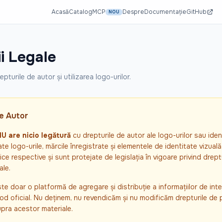
Acasă
Catalog
MCP
Despre
Documentație
GitHub
NOU
i Legale
repturile de autor și utilizarea logo-urilor.
e Autor
U are nicio legătură
cu drepturile de autor ale logo-urilor sau ident
e logo-urile, mărcile înregistrate și elementele de identitate vizuală
blice respective și sunt protejate de legislația în vigoare privind drept
ale.
te doar o platformă de agregare și distribuție a informațiilor de inte
mod oficial. Nu deținem, nu revendicăm și nu modificăm drepturile de 
upra acestor materiale.