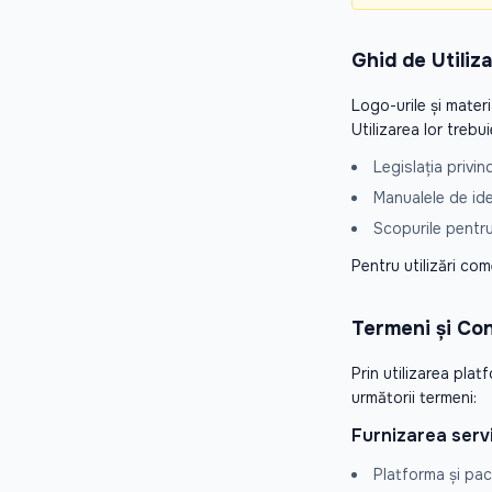
Ghid de Utiliz
Logo-urile și materia
Utilizarea lor trebu
Legislația privin
Manualele de iden
Scopurile pentru
Pentru utilizări com
Termeni și Cond
Prin utilizarea pla
următorii termeni:
Furnizarea servi
Platforma și pac