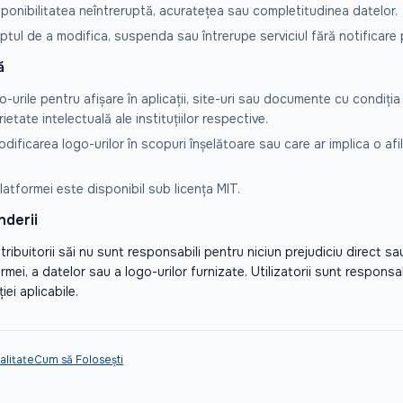
onibilitatea neîntreruptă, acuratețea sau completitudinea datelor.
tul de a modifica, suspenda sau întrerupe serviciul fără notificare p
ă
go-urile pentru afișare în aplicații, site-uri sau documente cu condiția
ietate intelectuală ale instituțiilor respective.
dificarea logo-urilor în scopuri înșelătoare sau care ar implica o afil
latformei este disponibil sub licența MIT.
nderii
ribuitorii săi nu sunt responsabili pentru niciun prejudiciu direct sa
ormei, a datelor sau a logo-urilor furnizate. Utilizatorii sunt responsa
iei aplicabile.
alitate
Cum să Folosești