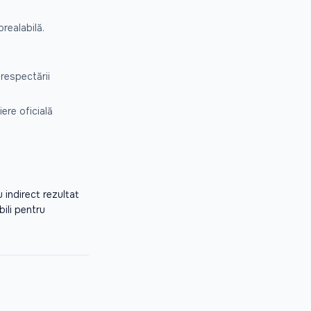
realabilă.
 respectării
iere oficială
u indirect rezultat
bili pentru