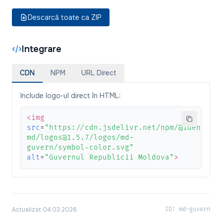
Descarcă toate ca ZIP
Integrare
CDN
NPM
URL Direct
Include logo-ul direct în HTML:
<img
src
=
"https://cdn.jsdelivr.net/npm/@identita
md/logos@1.5.7/logos/md-
guvern/symbol-color.svg"
alt
=
"Guvernul Republicii Moldova"
>
Actualizat 04.03.2026
ID: md-guvern