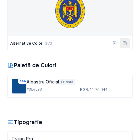
Alternative Color
SVG
Paletă de Culori
AAA
Albastru Oficial
Primară
#0E4C90
RGB: 14, 76, 144
Tipografie
Trajan Pro