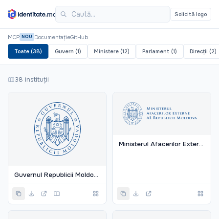
Logo-uri și sigle oficiale ale instituțiilor publice din Republic
Solicită logo
MCP
Documentație
GitHub
NOU
Toate (38)
Guvern (1)
Ministere (12)
Parlament (1)
Direcții (2)
38 instituții
Ministerul Afacerilor Externe
Guvernul Republicii Moldova