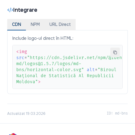
Integrare
CDN
NPM
URL Direct
Include logo-ul direct în HTML:
<img
src
=
"https://cdn.jsdelivr.net/npm/@identita
md/logos@1.5.7/logos/md-
bns/horizontal-color.svg"
alt
=
"Biroul
Național de Statistică Al Republicii
Moldova"
>
Actualizat 19.03.2026
ID: md-bns