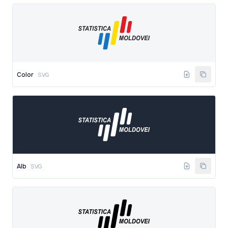
Color
SVG
Alb
SVG