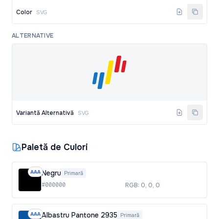
Color
SVG
ALTERNATIVE
Variantă Alternativă
SVG
Paletă de Culori
AAA
Negru
Primară
#000000
RGB: 0, 0, 0
AAA
Albastru Pantone 2935
Primară