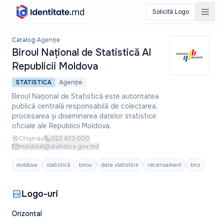
Solicită Logo
Biroul Național de Statistică Al Republicii Moldova
Catalog
›
Agenție
Biroul Național de Statistică Al
Republicii Moldova
STATISTICA
Agenție
Biroul Național de Statistică este autoritatea
publică centrală responsabilă de colectarea,
procesarea și diseminarea datelor statistice
oficiale ale Republicii Moldova.
Chișinău
022 403 000
moldstat@statistica.gov.md
moldova
statistică
birou
date statistice
recensamant
bns
Logo-uri
Orizontal