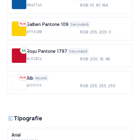
#0a57a4
RGB: 10, 87, 164
N/A
Galben Pantone 109
Secundară
#ffd100
RGB: 255, 209, 0
AA
Roșu Pantone 1797
Secundară
#c8102e
RGB: 200, 16, 46
N/A
Alb
Neutră
#FFFFFF
RGB: 255, 255, 255
Tipografie
Arial