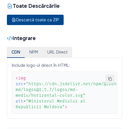
Toate Descărcările
Descarcă toate ca ZIP
Integrare
CDN
NPM
URL Direct
Include logo-ul direct în HTML:
<img
src
=
"https://cdn.jsdelivr.net/npm/@identita
md/logos@1.5.7/logos/md-
mediu/horizontal-color.svg"
alt
=
"Ministerul Mediului al
Republicii Moldova"
>