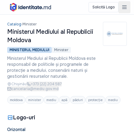
Solicită Logo
Ministerul Mediului al Republicii Moldova
Catalog
›
Minister
Ministerul Mediului al Republicii
Moldova
MINISTERUL MEDIULUI
Minister
Ministerul Mediului al Republicii Moldova este
responsabil de politicile și programele de
protecție a mediului, conservării naturii și
gestionării resurselor naturale.
Chișinău
+373 (22) 204 587
cancelaria@mediu.gov.md
moldova
minister
mediu
apă
păduri
protecție
mediu
Logo-uri
Orizontal