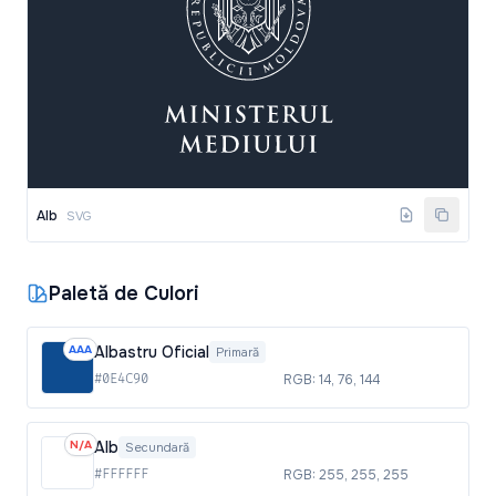
Alb
SVG
Paletă de Culori
AAA
Albastru Oficial
Primară
#0E4C90
RGB: 14, 76, 144
N/A
Alb
Secundară
#FFFFFF
RGB: 255, 255, 255