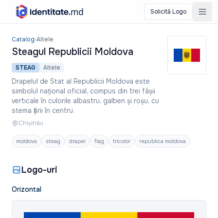
Solicită Logo
Steagul Republicii Moldova
Catalog
›
Altele
Steagul Republicii Moldova
STEAG
Altele
Drapelul de Stat al Republicii Moldova este
simbolul național oficial, compus din trei fâșii
verticale în culorile albastru, galben și roșu, cu
stema țării în centru.
Chișinău
moldova
steag
drapel
flag
tricolor
republica moldova
Logo-uri
Orizontal