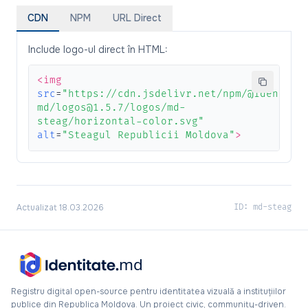
CDN
NPM
URL Direct
Include logo-ul direct în HTML:
<img
src
=
"https://cdn.jsdelivr.net/npm/@identita
md/logos@1.5.7/logos/md-
steag/horizontal-color.svg"
alt
=
"Steagul Republicii Moldova"
>
Actualizat 18.03.2026
ID: md-steag
Registru digital open-source pentru identitatea vizuală a instituțiilor
publice din Republica Moldova. Un proiect civic, community-driven.