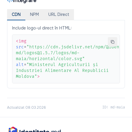
Integrare
CDN
NPM
URL Direct
Include logo-ul direct în HTML:
<img
src
=
"https://cdn.jsdelivr.net/npm/@identita
md/logos@1.5.7/logos/md-
maia/horizontal/color.svg"
alt
=
"Ministerul Agriculturii și
Industriei Alimentare Al Republicii
Moldova"
>
Actualizat 08.03.2026
ID: md-maia