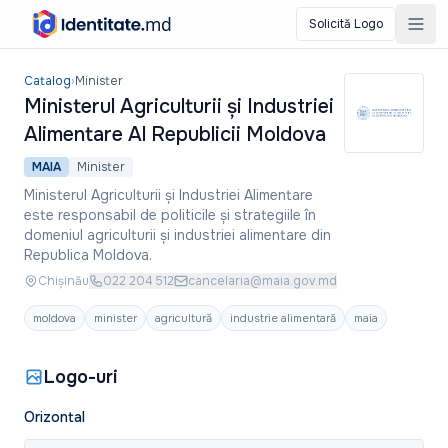
Solicită Logo
Ministerul Agriculturii și Industriei Alimentare Al Republicii Mo
Catalog
›
Minister
Ministerul Agriculturii și Industriei
Alimentare Al Republicii Moldova
MAIA
Minister
Ministerul Agriculturii și Industriei Alimentare
este responsabil de politicile și strategiile în
domeniul agriculturii și industriei alimentare din
Republica Moldova.
Chișinău
022 204 512
cancelaria@maia.gov.md
moldova
minister
agricultură
industrie alimentară
maia
Logo-uri
Orizontal