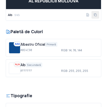
Alb
SVG
Paletă de Culori
AAA
Albastru Oficial
Primară
#0E4C90
RGB: 14, 76, 144
N/A
Alb
Secundară
#FFFFFF
RGB: 255, 255, 255
Tipografie