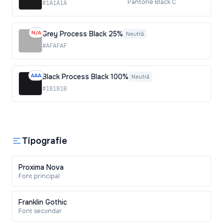
Pantone Black C
#1A1A1A
N/A
Grey Process Black 25%
Neutră
#AFAFAF
AAA
Black Process Black 100%
Neutră
#18181B
Tipografie
Proxima Nova
Font principal
Franklin Gothic
Font secundar