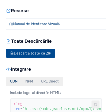
Resurse
Manual de Identitate Vizuală
Toate Descărcările
Descarcă toate ca ZIP
Integrare
CDN
NPM
URL Direct
Include logo-ul direct în HTML:
<img
src
=
"https://cdn.jsdelivr.net/npm/@identita