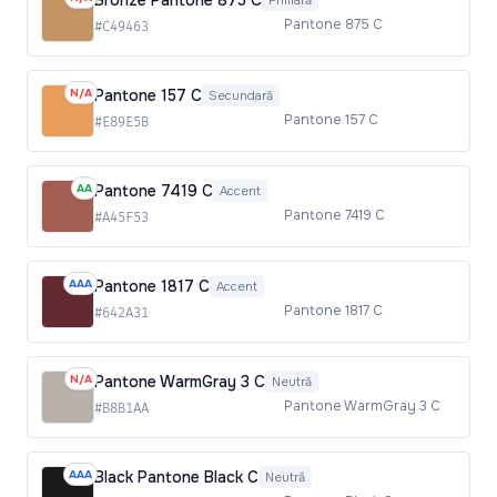
Bronze Pantone 875 C
Primară
Pantone 875 C
#C49463
N/A
Pantone 157 C
Secundară
Pantone 157 C
#E89E5B
AA
Pantone 7419 C
Accent
Pantone 7419 C
#A45F53
AAA
Pantone 1817 C
Accent
Pantone 1817 C
#642A31
N/A
Pantone WarmGray 3 C
Neutră
Pantone WarmGray 3 C
#B8B1AA
AAA
Black Pantone Black C
Neutră