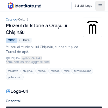
Solicită Logo
Muzeul de Istorie a Orașului Chișinău
Catalog
›
Cultură
Muzeul de Istorie a Orașului
Chișinău
MIOC
Cultură
Muzeu al municipiului Chișinău, cunoscut și ca
Turnul de Apă.
Chișinău
022 241 648
muzeul.chisinau@gmail.com
moldova
chișinău
muzeu
muzee
mioc
turnul de apă
patrimoniu
Logo-uri
Orizontal