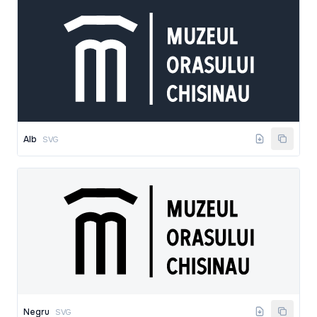
Alb
SVG
Negru
SVG