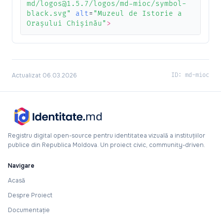
md/logos@1.5.7/logos/md-mioc/symbol-
black.svg"
alt
=
"Muzeul de Istorie a
Orașului Chișinău"
>
Actualizat 06.03.2026
ID: md-mioc
Registru digital open-source pentru identitatea vizuală a instituțiilor
publice din Republica Moldova. Un proiect civic, community-driven.
Navigare
Acasă
Despre Proiect
Documentație