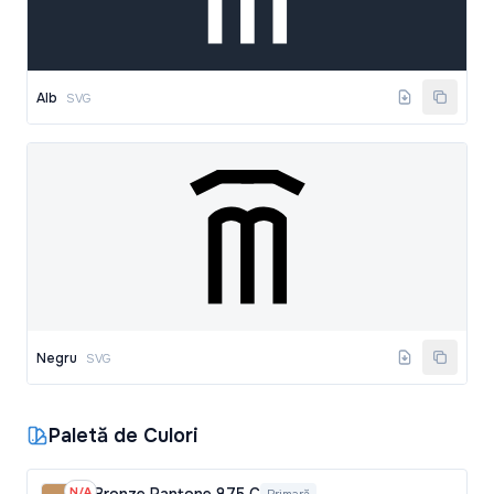
Alb
SVG
Negru
SVG
Paletă de Culori
N/A