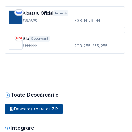
AAA
Albastru Oficial
Primară
#0E4C90
RGB: 14, 76, 144
N/A
Alb
Secundară
#FFFFFF
RGB: 255, 255, 255
Toate Descărcările
Descarcă toate ca ZIP
Integrare