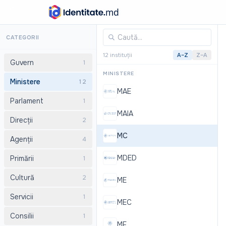
Ministerul Culturii al Republicii Moldova
CATEGORII
12 instituții
A–Z
Z–A
Guvern
1
MINISTERE
Ministere
12
MAE
Parlament
1
MAIA
Direcții
2
MC
Agenții
4
MDED
Primării
1
Cultură
2
ME
Servicii
1
MEC
Consilii
1
MF