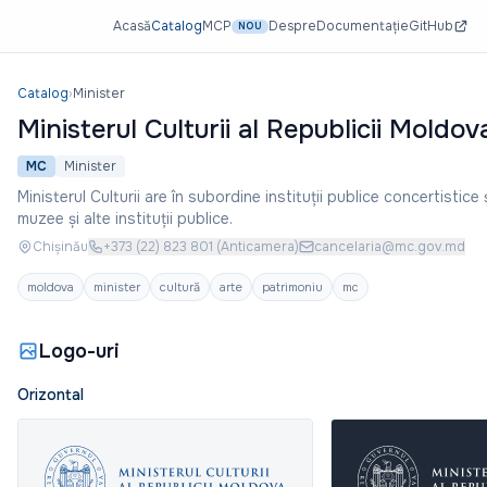
Acasă
Catalog
MCP
Despre
Documentație
GitHub
NOU
Catalog
›
Minister
Ministerul Culturii al Republicii Moldov
MC
Minister
Ministerul Culturii are în subordine instituții publice concertistice ș
muzee și alte instituții publice.
Chișinău
+373 (22) 823 801 (Anticamera)
cancelaria@mc.gov.md
moldova
minister
cultură
arte
patrimoniu
mc
Logo-uri
Orizontal