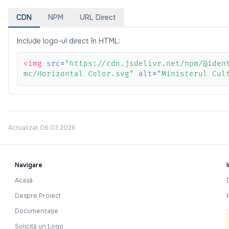
CDN
NPM
URL Direct
Include logo-ul direct în HTML:
<img
src
=
"https://cdn.jsdelivr.net/npm/@iden
mc/Horizontal Color.svg"
alt
=
"Ministerul Cul
Actualizat 06.03.2026
Navigare
Acasă
Despre Proiect
Documentație
Solicită un Logo