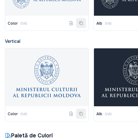
Color
Alb
SVG
SVG
Vertical
Color
Alb
SVG
SVG
Paletă de Culori