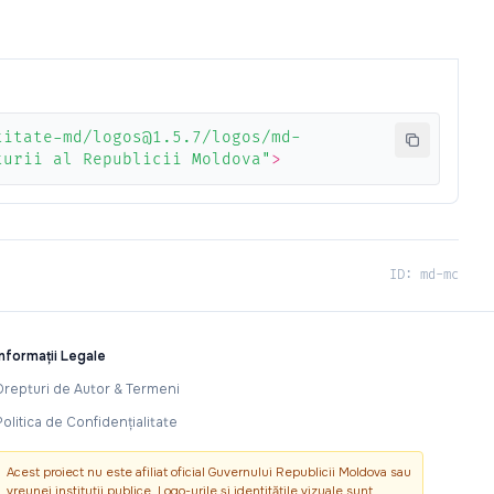
titate-md/logos@1.5.7/logos/md-
turii al Republicii Moldova"
>
ID: md-mc
Informații Legale
Drepturi de Autor & Termeni
Politica de Confidențialitate
Acest proiect nu este afiliat oficial Guvernului Republicii Moldova sau
vreunei instituții publice. Logo-urile și identitățile vizuale sunt