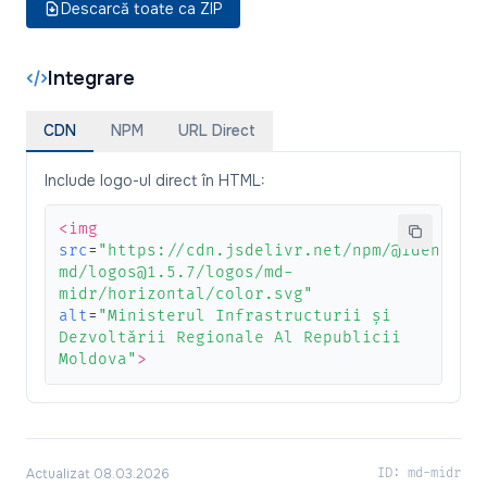
Descarcă toate ca ZIP
Integrare
CDN
NPM
URL Direct
Include logo-ul direct în HTML:
<img
src
=
"https://cdn.jsdelivr.net/npm/@identita
md/logos@1.5.7/logos/md-
midr/horizontal/color.svg"
alt
=
"Ministerul Infrastructurii și
Dezvoltării Regionale Al Republicii
Moldova"
>
Actualizat 08.03.2026
ID: md-midr