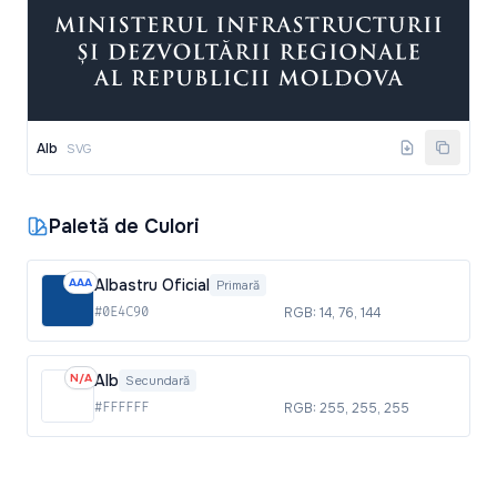
Alb
SVG
Paletă de Culori
AAA
Albastru Oficial
Primară
#0E4C90
RGB: 14, 76, 144
N/A
Alb
Secundară
#FFFFFF
RGB: 255, 255, 255