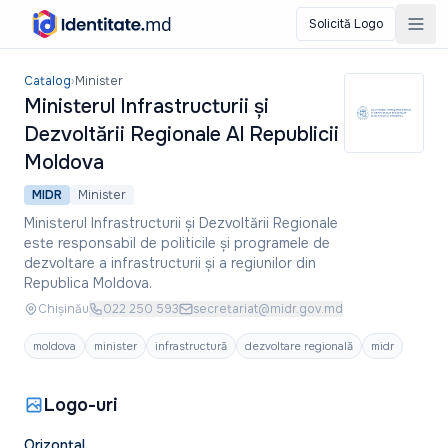
Solicită Logo
Ministerul Infrastructurii și Dezvoltării Regionale Al Republici
Catalog
›
Minister
Ministerul Infrastructurii și
Dezvoltării Regionale Al Republicii
Moldova
MIDR
Minister
Ministerul Infrastructurii și Dezvoltării Regionale
este responsabil de politicile și programele de
dezvoltare a infrastructurii și a regiunilor din
Republica Moldova.
Chișinău
022 250 593
secretariat@midr.gov.md
moldova
minister
infrastructură
dezvoltare regională
midr
Logo-uri
Orizontal